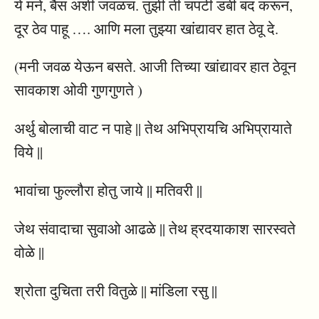
ये मने, बैस अशी जवळच. तुझी ती चपटी डबी बंद करून,
दूर ठेव पाहू …. आणि मला तुझ्या खांद्यावर हात ठेवू दे.
(मनी जवळ येऊन बसते. आजी तिच्या खांद्यावर हात ठेवून
सावकाश ओवी गुणगुणते )
अर्थु बोलाची वाट न पाहे || तेथ अभिप्रायचि अभिप्रायाते
विये ||
भावांचा फुल्लौरा होतु जाये || मतिवरी ||
जेथ संवादाचा सुवाओ आढळे || तेथ ह्रदयाकाश सारस्वते
वोळे ||
श्रोता दुचिता तरी वितुळे || मांडिला रसु ||